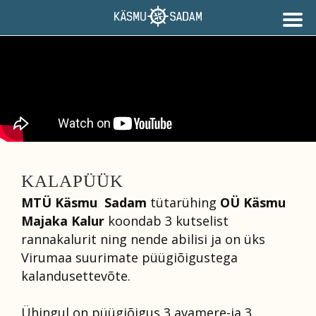
KALAPÜÜK
MTÜ Käsmu Sadam
tütarühing
OÜ Käsmu
Majaka Kalur
koondab 3 kutselist
rannakalurit ning nende abilisi ja on üks
Virumaa suurimate püügiõigustega
kalandusettevõte.
Ühingul on püügiõigus 3 avamere-ja 3