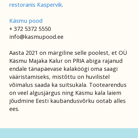
restoranis Kaspervik.
Käsmu pood
+ 372 5372 5550
info@kasmupood.ee
Aasta 2021 on märgiline selle poolest, et OÜ
Käsmu Majaka Kalur on PRIA abiga rajanud
endale tänapäevase kalaköögi oma saagi
vääristamiseks, mistõttu on huvilistel
võimalus saada ka suitsukala. Tootearendus
on veel algusjärgus ning Käsmu kala laiem
jõudmine Eesti kaubandusvõrku ootab alles
ees.