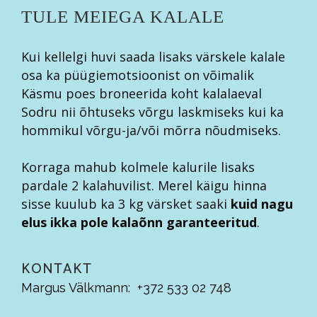
TULE MEIEGA KALALE
Kui kellelgi huvi saada lisaks värskele kalale
osa ka püügiemotsioonist on võimalik
Käsmu poes broneerida koht kalalaeval
Sodru nii õhtuseks võrgu laskmiseks kui ka
hommikul võrgu-ja/või mõrra nõudmiseks.
Korraga mahub kolmele kalurile lisaks
pardale 2 kalahuvilist. Merel käigu hinna
sisse kuulub ka 3 kg värsket saaki
kuid nagu
elus ikka pole kalaõnn garanteeritud
.
KONTAKT
Margus Välkmann: +372 533 02 748