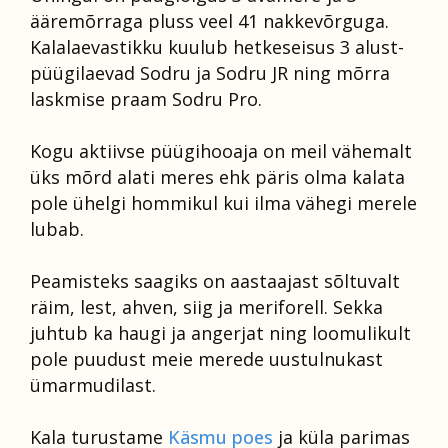
ääremõrraga pluss veel 41 nakkevõrguga.
Kalalaevastikku kuulub hetkeseisus 3 alust-
püügilaevad Sodru ja Sodru JR ning mõrra
laskmise praam Sodru Pro.
Kogu aktiivse püügihooaja on meil vähemalt
üks mõrd alati meres ehk päris olma kalata
pole ühelgi hommikul kui ilma vähegi merele
lubab.
Peamisteks saagiks on aastaajast sõltuvalt
räim, lest, ahven, siig ja meriforell. Sekka
juhtub ka haugi ja angerjat ning loomulikult
pole puudust meie merede uustulnukast
ümarmudilast.
Kala turustame
Käsmu poes
ja küla parimas