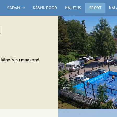
SADAM
KÄSMU POOD
MAJUTUS
SPORT
KAL
I
 Lääne-Viru maakond.