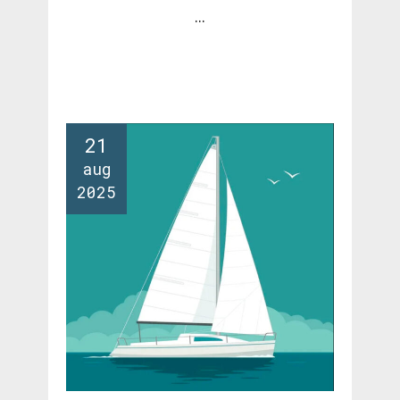
...
21
aug
2025