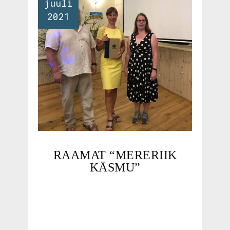
juuli
2021
RAAMAT “MERERIIK
KÄSMU”