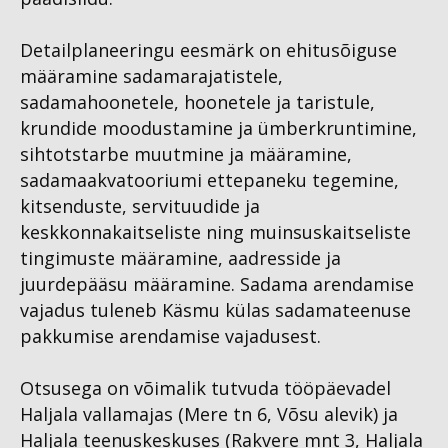
Detailplaneeringu eesmärk on ehitusõiguse
määramine sadamarajatistele,
sadamahoonetele, hoonetele ja taristule,
krundide moodustamine ja ümberkruntimine,
sihtotstarbe muutmine ja määramine,
sadamaakvatooriumi ettepaneku tegemine,
kitsenduste, servituudide ja
keskkonnakaitseliste ning muinsuskaitseliste
tingimuste määramine, aadresside ja
juurdepääsu määramine. Sadama arendamise
vajadus tuleneb Käsmu külas sadamateenuse
pakkumise arendamise vajadusest.
Otsusega on võimalik tutvuda tööpäevadel
Haljala vallamajas (Mere tn 6, Võsu alevik) ja
Haljala teenuskeskuses (Rakvere mnt 3, Haljala