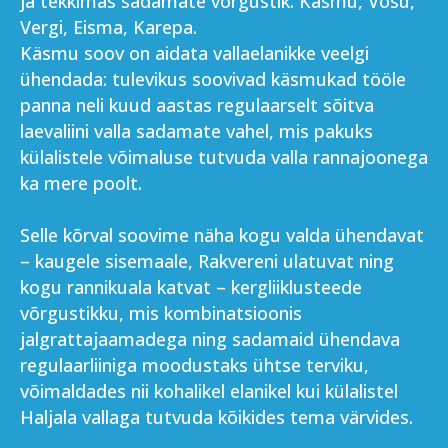
ja tekkimas sadamate võrgustik: Käsmu, Võsu,
Vergi, Eisma, Karepa.
Käsmu soov on aidata vallaelanikke veelgi
ühendada: tulevikus soovivad käsmukad tööle
panna neli kuud aastas regulaarselt sõitva
laevaliini valla sadamate vahel, mis pakuks
külalistele võimaluse tutvuda valla rannajoonega
ka mere poolt.
Selle kõrval soovime näha kogu valda ühendavat
– kaugele sisemaale, Rakvereni ulatuvat ning
kogu rannikuala katvat – kergliiklusteede
võrgustikku, mis kombinatsioonis
jalgrattajaamadega ning sadamaid ühendava
regulaarliiniga moodustaks ühtse terviku,
võimaldades nii kohalikel elanikel kui külalistel
Haljala vallaga tutvuda kõikides tema värvides.