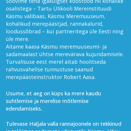
Soovime teha igakülgset koostööd nii kohalike
osalistega – Tartu Ülikooli Mereinstituudi
Käsmu välibaas, Käsmu Meremuuseum,
kohalikud merepäästjad,
rannakalurid,
loodussõbrad – kui partneritega üle Eesti ning
üle mere.
Aitame kaasa Käsmu meremuuseumi- ja
sadamaalast ühtse merevärava kujundamisele.
Turvalisuse eest merel aitab hoolitseda
rahvusvahelise tunnustuse saanud
merepäästeinstruktor Robert Aasa.
Usume, et aeg on küps ka mere kaudu
suhtlemise ja merelise mõtlemise
edendamiseks.
Tulevase Haljala valla rannajoonele on tekkinud