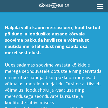
H
aljala valla kauni metsasilueti, hoolitsetud
põldude ja looduslike aasade kõrvale
soovime pakkuda huvilistele võimalust
nautida mere lähedust ning saada osa
merelisest elust.
Uues sadamas soovime vastata kõikidele
merega seonduvatele ootustele ning tervitada
nii meritsi saabujaid kui pakkuda mugavaid
võimalusi merele minejatele. Otsime aktiivselt
võimalusi loodushoiu ja -vaatluse
ning
merendusega seonduvate kursuste ja
koolituste läbiviimiseks.