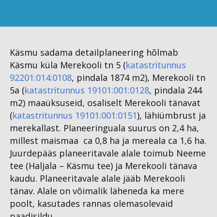
Käsmu sadama detailplaneering hõlmab
Käsmu küla Merekooli tn 5 (
katastritunnus
92201:014:0108
, pindala 1874 m2), Merekooli tn
5a (
katastritunnus 19101:001:0128
, pindala 244
m2) maaüksuseid, osaliselt Merekooli tänavat
(
katastritunnus 19101:001:0151
), lähiümbrust ja
merekallast. Planeeringuala suurus on 2,4 ha,
millest maismaa ca 0,8 ha ja mereala ca 1,6 ha.
Juurdepääs planeeritavale alale toimub Neeme
tee (Haljala – Käsmu tee) ja Merekooli tänava
kaudu. Planeeritavale alale jääb Merekooli
tänav. Alale on võimalik läheneda ka mere
poolt, kasutades rannas olemasolevaid
paadisildu.